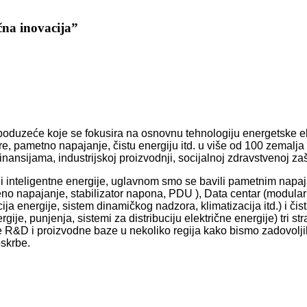
čna inovacija”
oduzeće koje se fokusira na osnovnu tehnologiju energetske elek
e, pametno napajanje, čistu energiju itd. u više od 100 zemalja
inansijama, industrijskoj proizvodnji, socijalnoj zdravstvenoj zašti
je i inteligentne energije, uglavnom smo se bavili pametnim n
 napajanje, stabilizator napona, PDU ), Data centar (modularni
ija energije, sistem dinamičkog nadzora, klimatizacija itd.) i čist
ergije, punjenja, sistemi za distribuciju električne energije) tri
 R&D i proizvodne baze u nekoliko regija kako bismo zadovoljil
pskrbe.