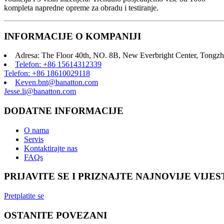
kompleta napredne opreme za obradu i testiranje.
INFORMACIJE O KOMPANIJI
Adresa: The Floor 40th, NO. 8B, New Everbright Center, Tongzh
Telefon: +86 15614312339
Telefon: +86 18610029118
Keven.bnt@banatton.com
Jesse.li@banatton.com
DODATNE INFORMACIJE
O nama
Servis
Kontaktirajte nas
FAQs
PRIJAVITE SE I PRIZNAJTE NAJNOVIJE VIJES
Pretplatite se
OSTANITE POVEZANI