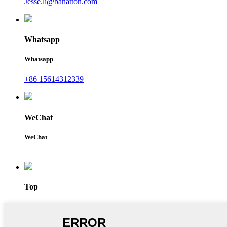
Jesse.li@banatton.com
Whatsapp
Whatsapp
+86 15614312339
WeChat
WeChat
Top