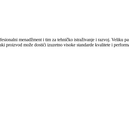
sionalni menadžment i tim za tehničko istraživanje i razvoj. Veliku p
ki proizvod može dostići izuzetno visoke standarde kvalitete i performan