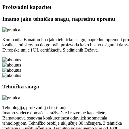
Proizvodni kapacitet
Imamo jaku tehničku snagu, naprednu opremu
Kompanija Banatton ima jaku tehničku snagu, naprednu opremu i profe
kvaliteta od sirovina do gotovih proizvoda kako bismo osigurali da sva
Evropske unije i UL certifikaciju Sjedinjenih Država.
Tehnička snaga
Tehnologija, proizvodnja i testiranje
Imamo vodeće domaće istraživačke i razvojne kapacitete,
Barnatonova osnovna konkurentnost oduvijek se smatrala
tehnologijom. Tehničko osoblje uključuje 30 inženjera, 3 tehnička
voditelja i 5 viših inženjera. Trenutno posjedujemo više od 1000