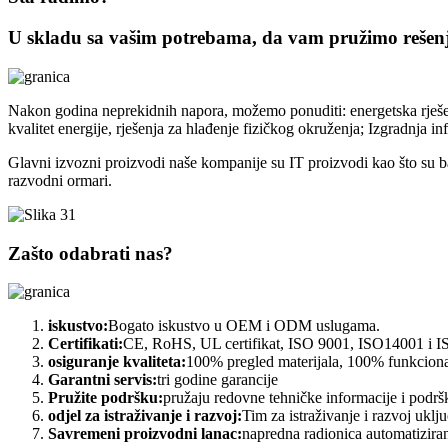
U skladu sa vašim potrebama, da vam pružimo rešen
Nakon godina neprekidnih napora, možemo ponuditi: energetska rješenja
kvalitet energije, rješenja za hlađenje fizičkog okruženja; Izgradnja i
Glavni izvozni proizvodi naše kompanije su IT proizvodi kao što su ba
razvodni ormari.
Zašto odabrati nas?
iskustvo:
Bogato iskustvo u OEM i ODM uslugama.
Certifikati:
CE, RoHS, UL certifikat, ISO 9001, ISO14001 i IS
osiguranje kvaliteta:
100% pregled materijala, 100% funkcional
Garantni servis:
tri godine garancije
Pružite podršku:
pružaju redovne tehničke informacije i podrš
odjel za istraživanje i razvoj:
Tim za istraživanje i razvoj uklj
Savremeni proizvodni lanac:
napredna radionica automatiziran