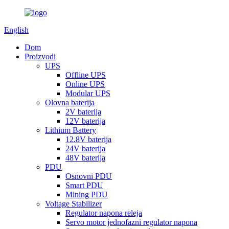
English
Dom
Proizvodi
UPS
Offline UPS
Online UPS
Modular UPS
Olovna baterija
2V baterija
12V baterija
Lithium Battery
12.8V baterija
24V baterija
48V baterija
PDU
Osnovni PDU
Smart PDU
Mining PDU
Voltage Stabilizer
Regulator napona releja
Servo motor jednofazni regulator napona