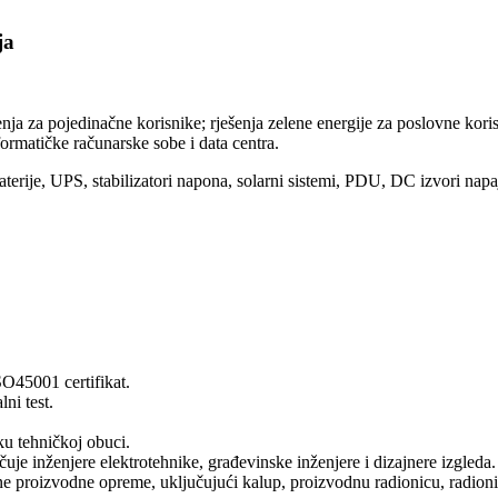
ja
 za pojedinačne korisnike; rješenja zelene energije za poslovne korisn
nformatičke računarske sobe i data centra.
terije, UPS, stabilizatori napona, solarni sistemi, PDU, DC izvori nap
O45001 certifikat.
ni test.
ku tehničkoj obuci.
učuje inženjere elektrotehnike, građevinske inženjere i dizajnere izgleda.
e proizvodne opreme, uključujući kalup, proizvodnu radionicu, radionic