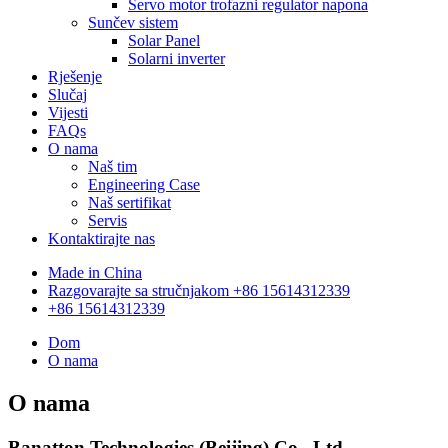
Servo motor trofazni regulator napona
Sunčev sistem
Solar Panel
Solarni inverter
Rješenje
Slučaj
Vijesti
FAQs
O nama
Naš tim
Engineering Case
Naš sertifikat
Servis
Kontaktirajte nas
Made in China
Razgovarajte sa stručnjakom +86 15614312339
+86 15614312339
Dom
O nama
O nama
Banatton Technologies (Beijing) Co., Ltd.