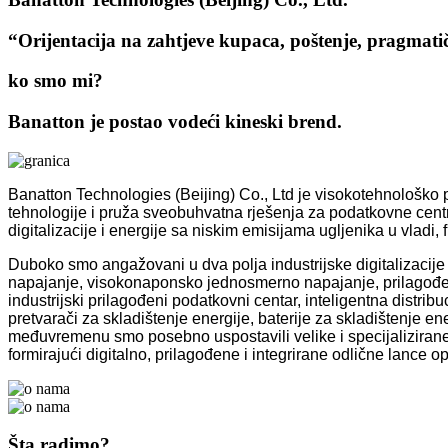
“Orijentacija na zahtjeve kupaca, poštenje, pragmati
ko smo mi?
Banatton je postao vodeći kineski brend.
Banatton Technologies (Beijing) Co., Ltd je visokotehnološko p
tehnologije i pruža sveobuhvatna rješenja za podatkovne centr
digitalizacije i energije sa niskim emisijama ugljenika u vladi, f
Duboko smo angažovani u dva polja industrijske digitalizaci
napajanje, visokonaponsko jednosmerno napajanje, prilagođeno
industrijski prilagođeni podatkovni centar, inteligentna distribuc
pretvarači za skladištenje energije, baterije za skladištenje en
međuvremenu smo posebno uspostavili velike i specijalizirane
formirajući digitalno, prilagođene i integrirane odlične lance o
Šta radimo?