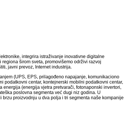
tronike, integrira istraživanje inovativne digitalne
 i regiona širom sveta, promovišemo održivi razvoj
ti, javni prevoz, Internet industrija.
apajanjem (UPS, EPS, prilagođeno napajanje, komunikaciono
 podatkovni centar, kontejnerski mobilni podatkovni centar,
a energija (energija vjetra pretvarači, fotonaponski invertori,
 strateška poslovna segmenta već dugi niz godina. U
i brzu proizvodnju u dva polja i tri segmenta naše kompanije