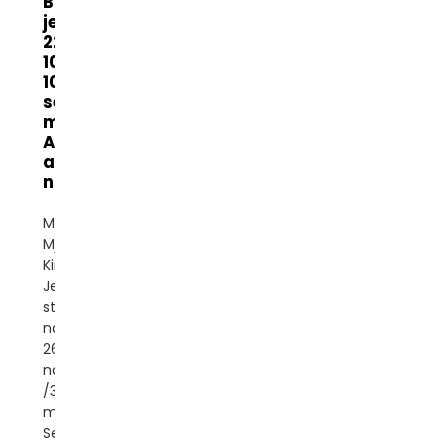
Banatton
jednofazni
220v
1000VA
10kva
servo
motor tip
AC
automatski
napon...
Marka: Banatton
Mjesto porijekla:
Kina Faza:
Jednofazna vrsta
struje: AC Ulazni
napon: 140-
260VAC Izlazni
napon: 220V±1,5%
/3% Tip: Servo
motor Kontrola
Sertifikat: