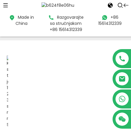
Made in
Razgovarajte
+86
China
sa stručnjakom
15614312339
Dom
Proizvodi
Voltage Stabilizer
Servo motor
+86 15614312339
jednofazni regulator napona
+86 15614312339