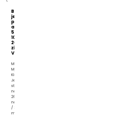
Banatton
jednofazni
potpuno
automatski
500VA
1000VA
2000VA
zidni AC
Volt...
Marka: Banatton
Mjesto porijekla:
Kina Faza:
Jednofazna vrsta
struje: AC Ulazni
napon: 140-
260VAC Izlazni
napon: 220V±1,5%
/ 3% Tip: Servo
motor Kontrola