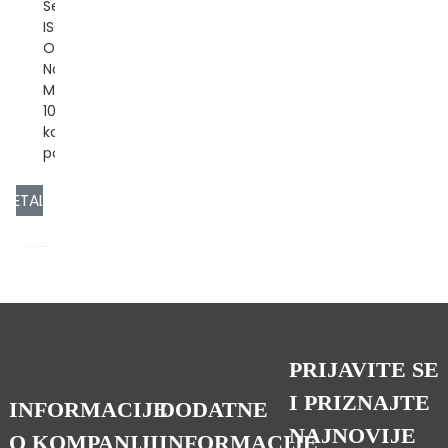
Sertifikat:
ISO/CE/ROHS
OEM/ODM: Da
Napajanje
Mogućnost:
10000
komada/komada
po mjesecu...
DETALJ
PRIJAVITE SE
I PRIZNAJTE
INFORMACIJE
DODATNE
NAJNOVIJE
O KOMPANIJI
INFORMACIJE