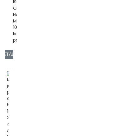
ISO/CE/ROHS
OEM/ODM: Da
Napajanje
Mogućnost:
10000
komada/komada
po pon...
DETALJ