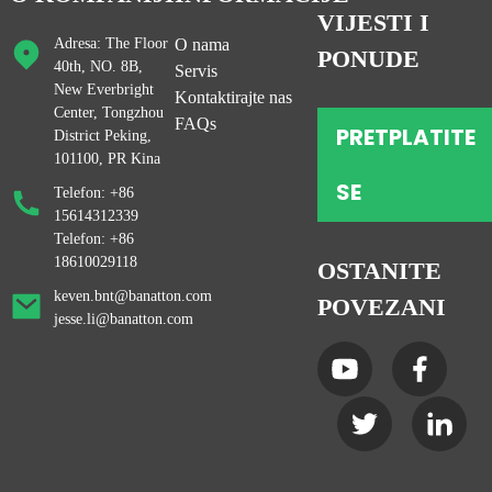
VIJESTI I
Adresa: The Floor
O nama
PONUDE
40th, NO. 8B,
Servis
New Everbright
Kontaktirajte nas
Center, Tongzhou
FAQs
PRETPLATITE
District Peking,
101100, PR Kina
SE
Telefon: +86
15614312339
Telefon: +86
18610029118
OSTANITE
keven.bnt@banatton.com
POVEZANI
jesse.li@banatton.com